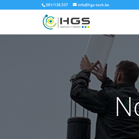
081/138.537
info@hgs-tech.be
No